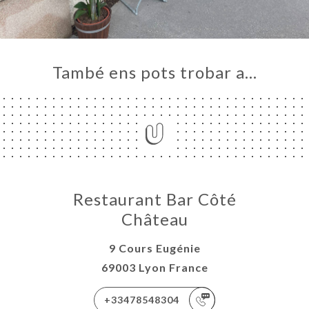
També ens pots trobar a…
Restaurant Bar Côté
Château
9 Cours Eugénie
69003 Lyon France
+33478548304