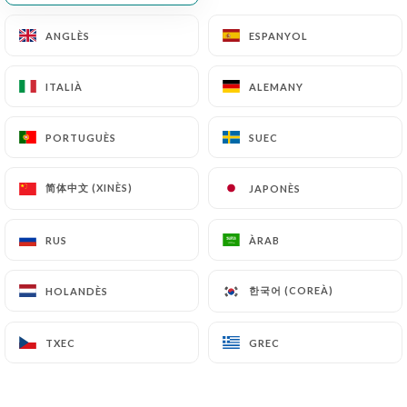
ANGLÈS
ANGLÈS
ESPANYOL
ESPANYOL
ITALIÀ
ITALIÀ
ALEMANY
ALEMANY
PORTUGUÈS
PORTUGUÈS
SUEC
SUEC
简体中文 (XINÈS)
简体中文 (XINÈS)
JAPONÈS
JAPONÈS
RUS
RUS
ÀRAB
ÀRAB
한국어 (COREÀ)
한국어 (COREÀ)
HOLANDÈS
HOLANDÈS
TXEC
TXEC
GREC
GREC